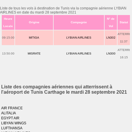
Liste de tous les vols à destination de Tunis via la compagnie aérienne LYBIAN
AIRLINES en date du mardi 28 septembre 2021
Heure
N° de
Origine
Compagnie
Statut
Locale
Vol
ATTERRI
09:15:00
MITIGA
LYBIAN AIRLINES
LN302
11:37
ATTERRI
13:50:00
MISRATE
LYBIAN AIRLINES
LN300
16:15
Liste des compagnies aériennes qui atterrissent à
l'aéroport de Tunis Carthage le mardi 28 septembre 2021
AIR FRANCE
ALITALIA
EGYPT AIR
LIBYAN WINGS
LUFTHANSA