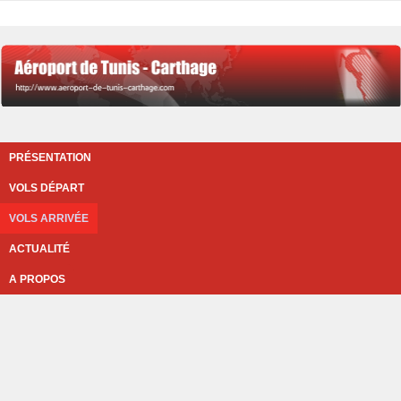
PRÉSENTATION
VOLS DÉPART
VOLS ARRIVÉE
ACTUALITÉ
A PROPOS