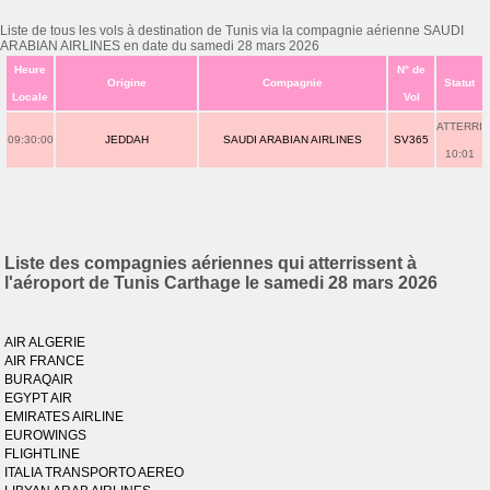
Liste de tous les vols à destination de Tunis via la compagnie aérienne SAUDI
ARABIAN AIRLINES en date du samedi 28 mars 2026
Heure
N° de
Origine
Compagnie
Statut
Locale
Vol
ATTERRI
09:30:00
JEDDAH
SAUDI ARABIAN AIRLINES
SV365
10:01
Liste des compagnies aériennes qui atterrissent à
l'aéroport de Tunis Carthage le samedi 28 mars 2026
AIR ALGERIE
AIR FRANCE
BURAQAIR
EGYPT AIR
EMIRATES AIRLINE
EUROWINGS
FLIGHTLINE
ITALIA TRANSPORTO AEREO