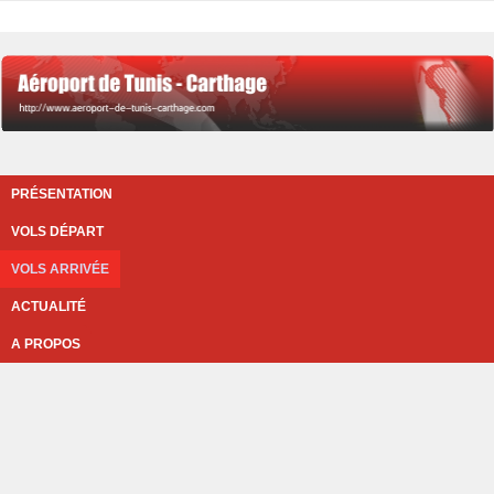
PRÉSENTATION
VOLS DÉPART
VOLS ARRIVÉE
ACTUALITÉ
A PROPOS