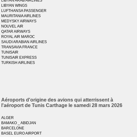
LIBYAN ARAB AIRLINES
LIBYAN WINGS
LUFTHANSA PASSENGER
MAURITANIA AIRLINES
MEDYSKY AIRWAYS
NOUVEL AIR
QATAR AIRWAYS
ROYAL AIR MAROC
SAUDI ARABIAN AIRLINES
TRANSAVIA FRANCE
TUNISAIR
TUNISAIR EXPRESS
TURKISH AIRLINES
Aéroports d'origine des avions qui atterrissent à
l'aéroport de Tunis Carthage le samedi 28 mars 2026
ALGER
BAMAKO _ ABIDJAN
BARCELONE
BASEL EURO AIRPORT