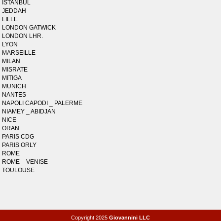
ISTANBUL
JEDDAH
LILLE
LONDON GATWICK
LONDON LHR.
LYON
MARSEILLE
MILAN
MISRATE
MITIGA
MUNICH
NANTES
NAPOLI CAPODI _ PALERME
NIAMEY _ ABIDJAN
NICE
ORAN
PARIS CDG
PARIS ORLY
ROME
ROME _ VENISE
TOULOUSE
Copyright 2025
Giovannini LLC