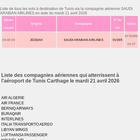
Liste de tous les vols à destination de Tunis via la compagnie aérienne SAUDI
ARABIAN AIRLINES en date du mardi 21 avril 2026
Heure
N° de
Origine
Compagnie
Statut
Locale
Vol
ATTERRI
09:40:00
JEDDAH
SAUDI ARABIAN AIRLINES
SV365
10:47
Liste des compagnies aériennes qui atterrissent à
l'aéroport de Tunis Carthage le mardi 21 avril 2026
AIR ALGERIE
AIR FRANCE
BERNIQ AIRWAYS
BURAQAIR
INTERLINES
ITALIA TRANSPORTO AEREO
LIBYAN WINGS
LUFTHANSA PASSENGER