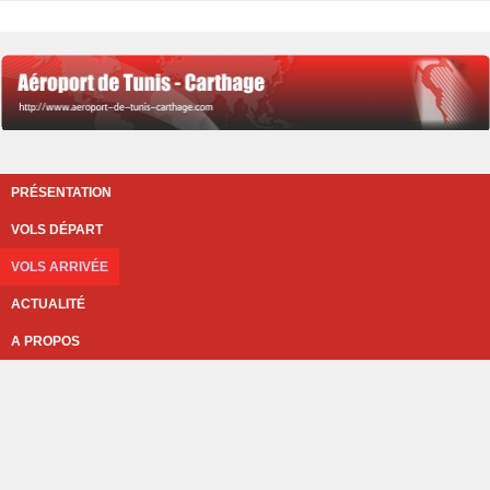
PRÉSENTATION
VOLS DÉPART
VOLS ARRIVÉE
ACTUALITÉ
A PROPOS