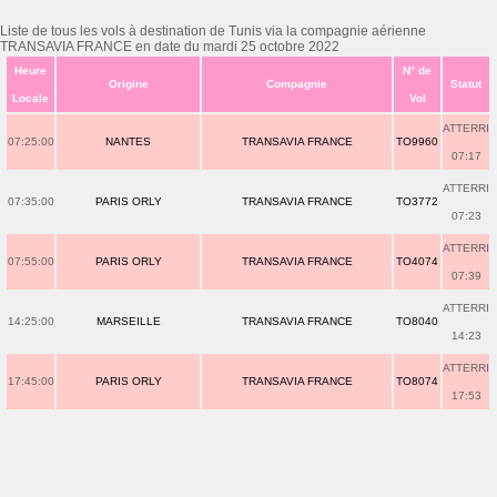
Liste de tous les vols à destination de Tunis via la compagnie aérienne
TRANSAVIA FRANCE en date du mardi 25 octobre 2022
Heure
N° de
Origine
Compagnie
Statut
Locale
Vol
ATTERRI
07:25:00
NANTES
TRANSAVIA FRANCE
TO9960
07:17
ATTERRI
07:35:00
PARIS ORLY
TRANSAVIA FRANCE
TO3772
07:23
ATTERRI
07:55:00
PARIS ORLY
TRANSAVIA FRANCE
TO4074
07:39
ATTERRI
14:25:00
MARSEILLE
TRANSAVIA FRANCE
TO8040
14:23
ATTERRI
17:45:00
PARIS ORLY
TRANSAVIA FRANCE
TO8074
17:53