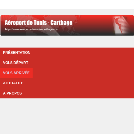
PRÉSENTATION
VOLS DÉPART
VOLS ARRIVÉE
ACTUALITÉ
A PROPOS