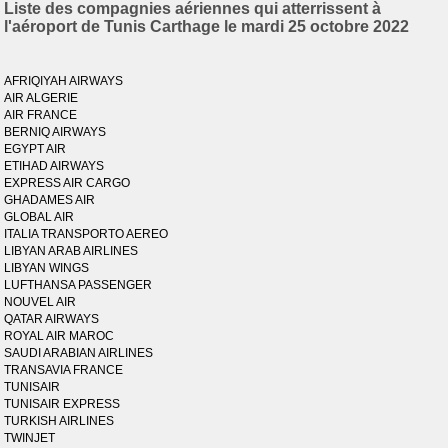
Liste des compagnies aériennes qui atterrissent à
l'aéroport de Tunis Carthage le mardi 25 octobre 2022
AFRIQIYAH AIRWAYS
AIR ALGERIE
AIR FRANCE
BERNIQ AIRWAYS
EGYPT AIR
ETIHAD AIRWAYS
EXPRESS AIR CARGO
GHADAMES AIR
GLOBAL AIR
ITALIA TRANSPORTO AEREO
LIBYAN ARAB AIRLINES
LIBYAN WINGS
LUFTHANSA PASSENGER
NOUVEL AIR
QATAR AIRWAYS
ROYAL AIR MAROC
SAUDI ARABIAN AIRLINES
TRANSAVIA FRANCE
TUNISAIR
TUNISAIR EXPRESS
TURKISH AIRLINES
TWINJET