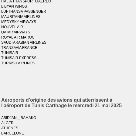
ITALIA TRANSPORTO AEREO
LIBYAN WINGS
LUFTHANSA PASSENGER
MAURITANIA AIRLINES
MEDYSKY AIRWAYS
NOUVEL AIR
QATAR AIRWAYS
ROYAL AIR MAROC
SAUDI ARABIAN AIRLINES
TRANSAVIA FRANCE
TUNISAIR
TUNISAIR EXPRESS
TURKISH AIRLINES
Aéroports d'origine des avions qui atterrissent à
l'aéroport de Tunis Carthage le mercredi 21 mai 2025
ABIDJAN _ BAMAKO
ALGER
ATHENES
BARCELONE