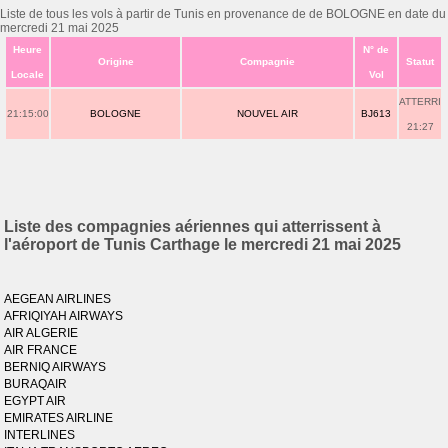
Liste de tous les vols à partir de Tunis en provenance de de BOLOGNE en date du
mercredi 21 mai 2025
Heure
N° de
Origine
Compagnie
Statut
Locale
Vol
ATTERRI
21:15:00
BOLOGNE
NOUVEL AIR
BJ613
21:27
Liste des compagnies aériennes qui atterrissent à
l'aéroport de Tunis Carthage le mercredi 21 mai 2025
AEGEAN AIRLINES
AFRIQIYAH AIRWAYS
AIR ALGERIE
AIR FRANCE
BERNIQ AIRWAYS
BURAQAIR
EGYPT AIR
EMIRATES AIRLINE
INTERLINES