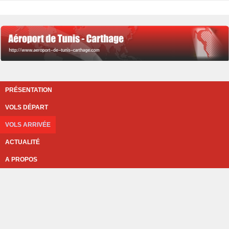
PRÉSENTATION
VOLS DÉPART
VOLS ARRIVÉE
ACTUALITÉ
A PROPOS