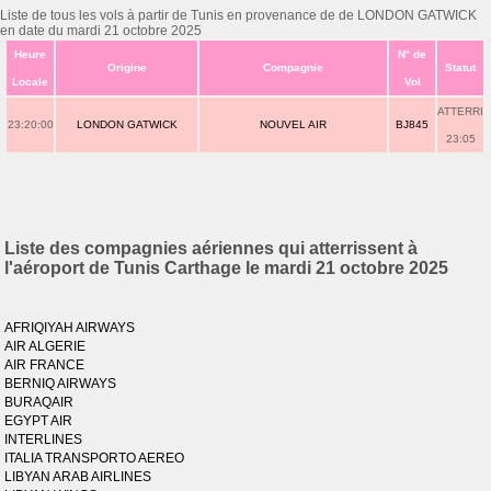
Liste de tous les vols à partir de Tunis en provenance de de LONDON GATWICK
en date du mardi 21 octobre 2025
Heure
N° de
Origine
Compagnie
Statut
Locale
Vol
ATTERRI
23:20:00
LONDON GATWICK
NOUVEL AIR
BJ845
23:05
Liste des compagnies aériennes qui atterrissent à
l'aéroport de Tunis Carthage le mardi 21 octobre 2025
AFRIQIYAH AIRWAYS
AIR ALGERIE
AIR FRANCE
BERNIQ AIRWAYS
BURAQAIR
EGYPT AIR
INTERLINES
ITALIA TRANSPORTO AEREO
LIBYAN ARAB AIRLINES