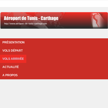
PRÉSENTATION
VOLS DÉPART
VOLS ARRIVÉE
ACTUALITÉ
A PROPOS