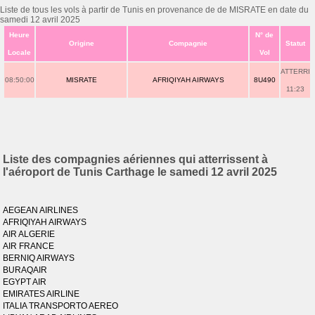
Liste de tous les vols à partir de Tunis en provenance de de MISRATE en date du
samedi 12 avril 2025
Heure
N° de
Origine
Compagnie
Statut
Locale
Vol
ATTERRI
08:50:00
MISRATE
AFRIQIYAH AIRWAYS
8U490
11:23
Liste des compagnies aériennes qui atterrissent à
l'aéroport de Tunis Carthage le samedi 12 avril 2025
AEGEAN AIRLINES
AFRIQIYAH AIRWAYS
AIR ALGERIE
AIR FRANCE
BERNIQ AIRWAYS
BURAQAIR
EGYPT AIR
EMIRATES AIRLINE
ITALIA TRANSPORTO AEREO