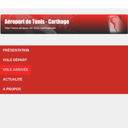
PRÉSENTATION
VOLS DÉPART
VOLS ARRIVÉE
ACTUALITÉ
A PROPOS