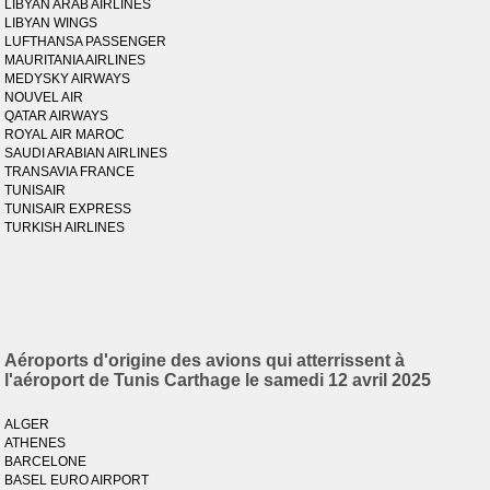
LIBYAN ARAB AIRLINES
LIBYAN WINGS
LUFTHANSA PASSENGER
MAURITANIA AIRLINES
MEDYSKY AIRWAYS
NOUVEL AIR
QATAR AIRWAYS
ROYAL AIR MAROC
SAUDI ARABIAN AIRLINES
TRANSAVIA FRANCE
TUNISAIR
TUNISAIR EXPRESS
TURKISH AIRLINES
Aéroports d'origine des avions qui atterrissent à
l'aéroport de Tunis Carthage le samedi 12 avril 2025
ALGER
ATHENES
BARCELONE
BASEL EURO AIRPORT