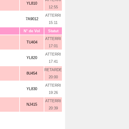
YL810
12:55
ATTERRI
7A9012
15:11
N° de Vol
Statut
ATTERRI
TU404
17:01
ATTERRI
YL820
17:41
RETARDE
8U454
20:00
ATTERRI
YL830
19:26
ATTERRI
NJ415
20:39