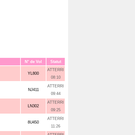
N° de Vol
Statut
ATTERRI
YL800
08:10
ATTERRI
NJ411
09:44
ATTERRI
LN302
09:25
ATTERRI
8U450
11:26
ATTERRI