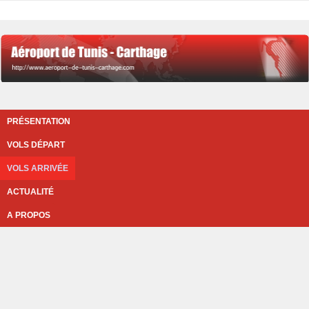
PRÉSENTATION
VOLS DÉPART
VOLS ARRIVÉE
ACTUALITÉ
A PROPOS