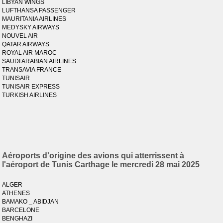
LIBYAN WINGS
LUFTHANSA PASSENGER
MAURITANIA AIRLINES
MEDYSKY AIRWAYS
NOUVEL AIR
QATAR AIRWAYS
ROYAL AIR MAROC
SAUDI ARABIAN AIRLINES
TRANSAVIA FRANCE
TUNISAIR
TUNISAIR EXPRESS
TURKISH AIRLINES
Aéroports d'origine des avions qui atterrissent à
l'aéroport de Tunis Carthage le mercredi 28 mai 2025
ALGER
ATHENES
BAMAKO _ ABIDJAN
BARCELONE
BENGHAZI