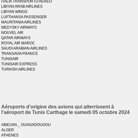
ITALIA TRANSPORTO AEREO
LIBYAN ARAB AIRLINES
LIBYAN WINGS
LUFTHANSA PASSENGER
MAURITANIA AIRLINES
MEDYSKY AIRWAYS
NOUVEL AIR
QATAR AIRWAYS
ROYAL AIR MAROC
SAUDI ARABIAN AIRLINES
TRANSAVIA FRANCE
TUNISAIR
TUNISAIR EXPRESS
TURKISH AIRLINES
Aéroports d'origine des avions qui atterrissent à
l'aéroport de Tunis Carthage le samedi 05 octobre 2024
ABIDJAN _ OUAGADOUGOU
ALGER
ATHENES