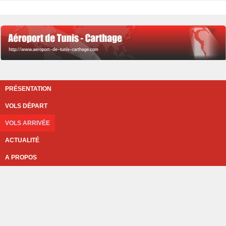
PRÉSENTATION
VOLS DÉPART
VOLS ARRIVÉE
ACTUALITÉ
A PROPOS