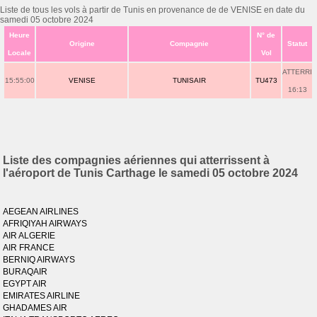
Liste de tous les vols à partir de Tunis en provenance de de VENISE en date du
samedi 05 octobre 2024
Heure
N° de
Origine
Compagnie
Statut
Locale
Vol
ATTERRI
15:55:00
VENISE
TUNISAIR
TU473
16:13
Liste des compagnies aériennes qui atterrissent à
l'aéroport de Tunis Carthage le samedi 05 octobre 2024
AEGEAN AIRLINES
AFRIQIYAH AIRWAYS
AIR ALGERIE
AIR FRANCE
BERNIQ AIRWAYS
BURAQAIR
EGYPT AIR
EMIRATES AIRLINE
GHADAMES AIR