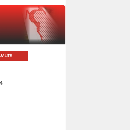
UALITÉ
4