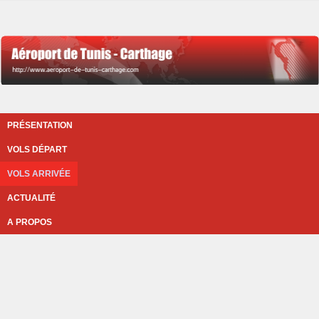
PRÉSENTATION
VOLS DÉPART
VOLS ARRIVÉE
ACTUALITÉ
A PROPOS