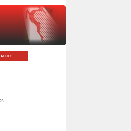
UALITÉ
026