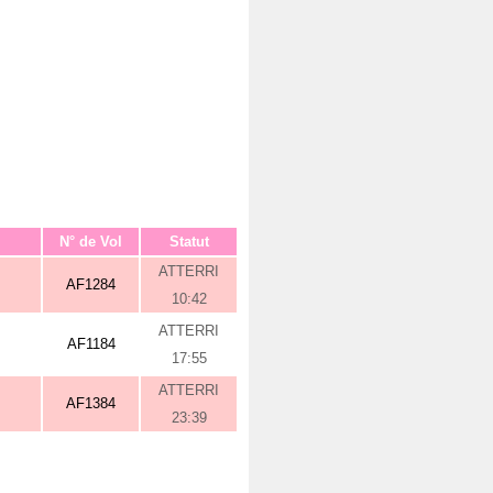
N° de Vol
Statut
ATTERRI
AF1284
10:42
ATTERRI
AF1184
17:55
ATTERRI
AF1384
23:39