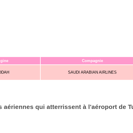
igine
Compagnie
DDAH
SAUDI ARABIAN AIRLINES
aériennes qui atterrissent à l'aéroport de T
6