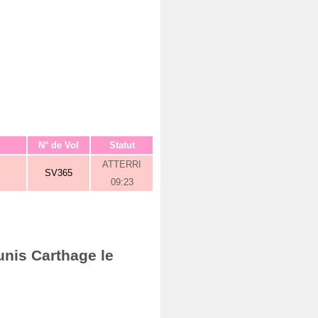
N° de Vol
Statut
ATTERRI
SV365
09:23
unis Carthage le