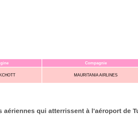
igine
Compagnie
KCHOTT
MAURITANIA AIRLINES
aériennes qui atterrissent à l'aéroport de T
6