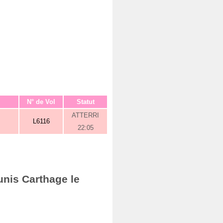
N° de Vol
Statut
ATTERRI
L6116
22:05
unis Carthage le