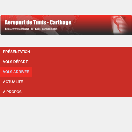
PRÉSENTATION
VOLS DÉPART
VOLS ARRIVÉE
ACTUALITÉ
A PROPOS