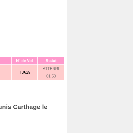
N° de Vol
Statut
ATTERRI
TU629
01:50
unis Carthage le