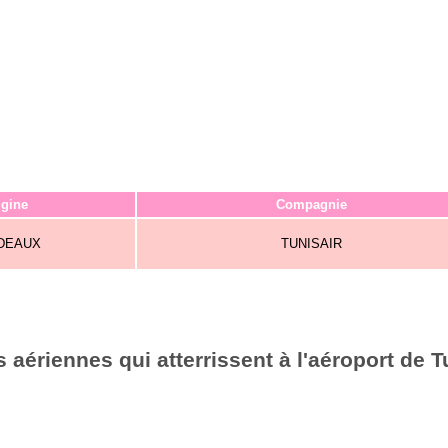
igine
Compagnie
DEAUX
TUNISAIR
aériennes qui atterrissent à l'aéroport de T
6