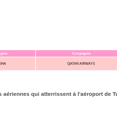
igine
Compagnie
OHA
QATAR AIRWAYS
aériennes qui atterrissent à l'aéroport de T
6