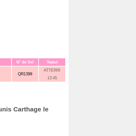
N° de Vol
Statut
ATTERRI
QR1399
13:45
unis Carthage le