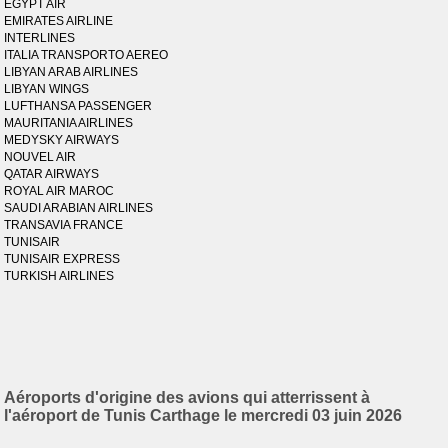
EGYPT AIR
EMIRATES AIRLINE
INTERLINES
ITALIA TRANSPORTO AEREO
LIBYAN ARAB AIRLINES
LIBYAN WINGS
LUFTHANSA PASSENGER
MAURITANIA AIRLINES
MEDYSKY AIRWAYS
NOUVEL AIR
QATAR AIRWAYS
ROYAL AIR MAROC
SAUDI ARABIAN AIRLINES
TRANSAVIA FRANCE
TUNISAIR
TUNISAIR EXPRESS
TURKISH AIRLINES
Aéroports d'origine des avions qui atterrissent à
l'aéroport de Tunis Carthage le mercredi 03 juin 2026