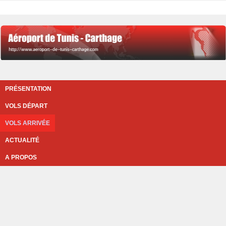
PRÉSENTATION
VOLS DÉPART
VOLS ARRIVÉE
ACTUALITÉ
A PROPOS