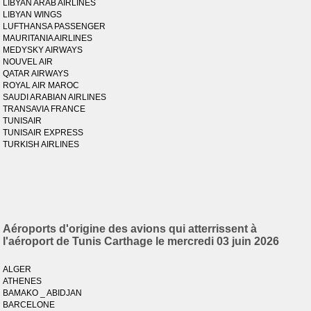
LIBYAN ARAB AIRLINES
LIBYAN WINGS
LUFTHANSA PASSENGER
MAURITANIA AIRLINES
MEDYSKY AIRWAYS
NOUVEL AIR
QATAR AIRWAYS
ROYAL AIR MAROC
SAUDI ARABIAN AIRLINES
TRANSAVIA FRANCE
TUNISAIR
TUNISAIR EXPRESS
TURKISH AIRLINES
Aéroports d'origine des avions qui atterrissent à
l'aéroport de Tunis Carthage le mercredi 03 juin 2026
ALGER
ATHENES
BAMAKO _ ABIDJAN
BARCELONE