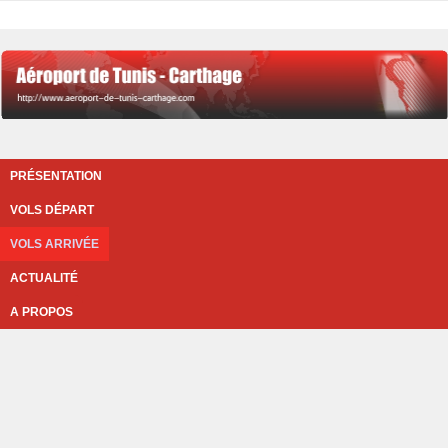
PRÉSENTATION
VOLS DÉPART
VOLS ARRIVÉE
ACTUALITÉ
A PROPOS