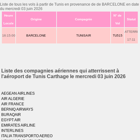
Liste de tous les vols à partir de Tunis en provenance de de BARCELONE en date
du mercredi 03 juin 2026
Heure
N° de
Origine
Compagnie
Statut
Locale
Vol
ATTERRI
16:15:00
BARCELONE
TUNISAIR
TU515
17:11
Liste des compagnies aériennes qui atterrissent à
l'aéroport de Tunis Carthage le mercredi 03 juin 2026
AEGEAN AIRLINES
AIR ALGERIE
AIR FRANCE
BERNIQ AIRWAYS
BURAQAIR
EGYPT AIR
EMIRATES AIRLINE
INTERLINES
ITALIA TRANSPORTO AEREO