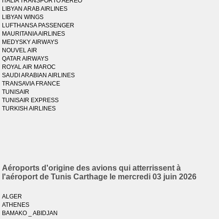
ITALIA TRANSPORTO AEREO
LIBYAN ARAB AIRLINES
LIBYAN WINGS
LUFTHANSA PASSENGER
MAURITANIA AIRLINES
MEDYSKY AIRWAYS
NOUVEL AIR
QATAR AIRWAYS
ROYAL AIR MAROC
SAUDI ARABIAN AIRLINES
TRANSAVIA FRANCE
TUNISAIR
TUNISAIR EXPRESS
TURKISH AIRLINES
Aéroports d'origine des avions qui atterrissent à
l'aéroport de Tunis Carthage le mercredi 03 juin 2026
ALGER
ATHENES
BAMAKO _ ABIDJAN