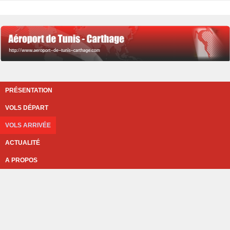
PRÉSENTATION
VOLS DÉPART
VOLS ARRIVÉE
ACTUALITÉ
A PROPOS