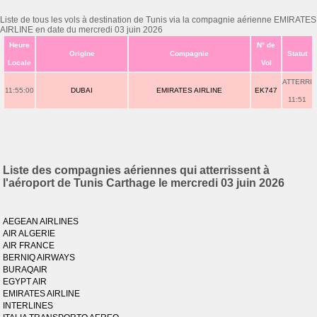
Liste de tous les vols à destination de Tunis via la compagnie aérienne EMIRATES
AIRLINE en date du mercredi 03 juin 2026
Heure
N° de
Origine
Compagnie
Statut
Locale
Vol
ATTERRI
11:55:00
DUBAI
EMIRATES AIRLINE
EK747
11:51
Liste des compagnies aériennes qui atterrissent à
l'aéroport de Tunis Carthage le mercredi 03 juin 2026
AEGEAN AIRLINES
AIR ALGERIE
AIR FRANCE
BERNIQ AIRWAYS
BURAQAIR
EGYPT AIR
EMIRATES AIRLINE
INTERLINES