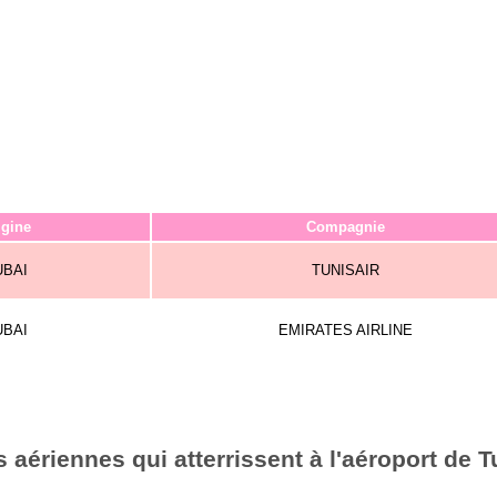
igine
Compagnie
UBAI
TUNISAIR
UBAI
EMIRATES AIRLINE
aériennes qui atterrissent à l'aéroport de T
6