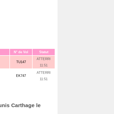
N° de Vol
Statut
ATTERRI
TU147
11:51
ATTERRI
EK747
11:51
unis Carthage le