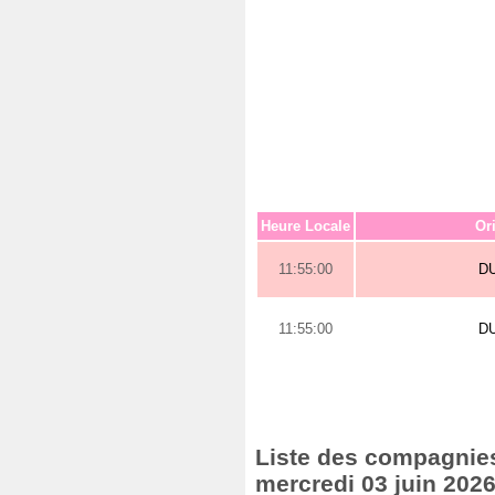
Heure Locale
Or
11:55:00
D
11:55:00
D
Liste des compagnies 
mercredi 03 juin 202