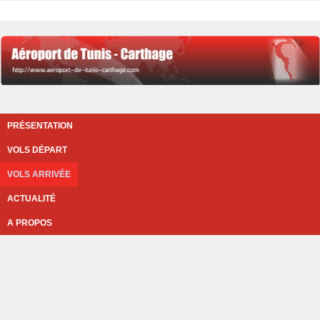
PRÉSENTATION
VOLS DÉPART
VOLS ARRIVÉE
ACTUALITÉ
A PROPOS