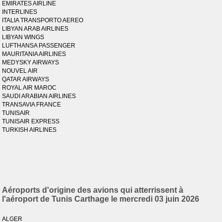
EMIRATES AIRLINE
INTERLINES
ITALIA TRANSPORTO AEREO
LIBYAN ARAB AIRLINES
LIBYAN WINGS
LUFTHANSA PASSENGER
MAURITANIA AIRLINES
MEDYSKY AIRWAYS
NOUVEL AIR
QATAR AIRWAYS
ROYAL AIR MAROC
SAUDI ARABIAN AIRLINES
TRANSAVIA FRANCE
TUNISAIR
TUNISAIR EXPRESS
TURKISH AIRLINES
Aéroports d'origine des avions qui atterrissent à
l'aéroport de Tunis Carthage le mercredi 03 juin 2026
ALGER