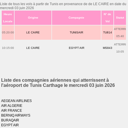
Liste de tous les vols à partir de Tunis en provenance de de LE CAIRE en date du
mercredi 03 juin 2026
Heure
N° de
Origine
Compagnie
Statut
Locale
Vol
ATTERRI
05:20:00
LE CAIRE
TUNISAIR
TU814
05:40
ATTERRI
10:15:00
LE CAIRE
EGYPT AIR
MS843
10:05
Liste des compagnies aériennes qui atterrissent à
l'aéroport de Tunis Carthage le mercredi 03 juin 2026
AEGEAN AIRLINES
AIR ALGERIE
AIR FRANCE
BERNIQ AIRWAYS
BURAQAIR
EGYPT AIR