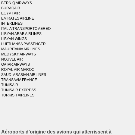
BERNIQ AIRWAYS
BURAQAIR
EGYPT AIR
EMIRATES AIRLINE
INTERLINES
ITALIA TRANSPORTO AEREO
LIBYAN ARAB AIRLINES
LIBYAN WINGS
LUFTHANSA PASSENGER
MAURITANIA AIRLINES
MEDYSKY AIRWAYS
NOUVEL AIR
QATAR AIRWAYS
ROYAL AIR MAROC
SAUDI ARABIAN AIRLINES
TRANSAVIA FRANCE
TUNISAIR
TUNISAIR EXPRESS
TURKISH AIRLINES
Aéroports d'origine des avions qui atterrissent à