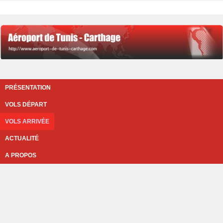
PRÉSENTATION
VOLS DÉPART
VOLS ARRIVÉE
ACTUALITÉ
A PROPOS