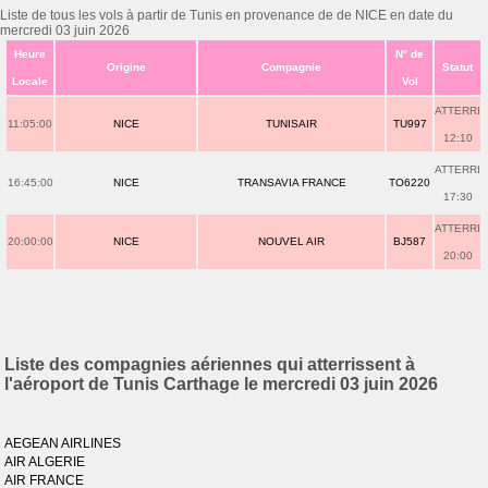
Liste de tous les vols à partir de Tunis en provenance de de NICE en date du
mercredi 03 juin 2026
Heure
N° de
Origine
Compagnie
Statut
Locale
Vol
ATTERRI
11:05:00
NICE
TUNISAIR
TU997
12:10
ATTERRI
16:45:00
NICE
TRANSAVIA FRANCE
TO6220
17:30
ATTERRI
20:00:00
NICE
NOUVEL AIR
BJ587
20:00
Liste des compagnies aériennes qui atterrissent à
l'aéroport de Tunis Carthage le mercredi 03 juin 2026
AEGEAN AIRLINES
AIR ALGERIE
AIR FRANCE