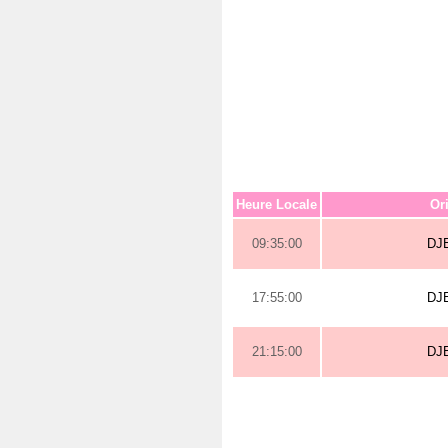
Heure Locale
Or
09:35:00
DJ
17:55:00
DJ
21:15:00
DJ