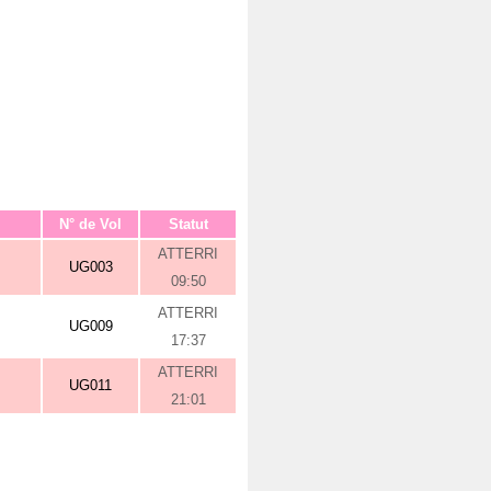
N° de Vol
Statut
ATTERRI
UG003
09:50
ATTERRI
UG009
17:37
ATTERRI
UG011
21:01