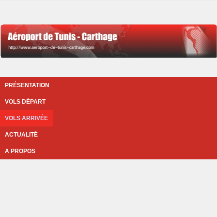
PRÉSENTATION
VOLS DÉPART
VOLS ARRIVÉE
ACTUALITÉ
A PROPOS