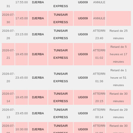
17:55:00
DJERBA
UG009
ANNULE
31
EXPRESS
2026-07-
TUNISAIR
17:45:00
DJERBA
UG009
ANNULE
30
EXPRESS
2026-07-
TUNISAIR
ATTERRI
Retard de 25
23:15:00
DJERBA
UG009
26
EXPRESS
23:40
minutes
Retard de 5
2026-07-
TUNISAIR
ATTERRI
19:45:00
DJERBA
UG009
heures et 17
21
EXPRESS
01:02
minutes
Retard de 1
2026-07-
TUNISAIR
ATTERRI
23:45:00
DJERBA
UG009
heure et 51
20
EXPRESS
01:36
minutes
2026-07-
TUNISAIR
ATTERRI
Retard de 30
19:45:00
DJERBA
UG009
14
EXPRESS
20:15
minutes
2026-07-
TUNISAIR
ATTERRI
Retard de 29
23:45:00
DJERBA
UG009
13
EXPRESS
00:14
minutes
2026-07-
TUNISAIR
ATTERRI
Retard de 30
10:30:00
DJERBA
UG009