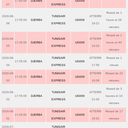
17:45:00
DJERBA
UG009
07
EXPRESS
Retard de 1
2026-08-
TUNISAIR
ATTERRI
17:55:00
DJERBA
UG009
heure et 26
06
EXPRESS
19:21
minutes
Retard de 1
2026-08-
TUNISAIR
ATTERRI
17:45:00
DJERBA
UG009
heure et 40
05
EXPRESS
19:25
minutes
2026-08-
TUNISAIR
ATTERRI
Retard de 1
17:55:00
DJERBA
UG009
04
EXPRESS
17:56
minute
2026-08-
TUNISAIR
ATTERRI
Retard de 23
17:45:00
DJERBA
UG009
03
EXPRESS
18:08
minutes
Retard de 3
2026-08-
TUNISAIR
ATTERRI
17:55:00
DJERBA
UG009
heures et 10
02
EXPRESS
21:05
minutes
2026-08-
TUNISAIR
ATTERRI
Retard de 17
17:45:00
DJERBA
UG009
01
EXPRESS
18:02
minutes
2026-07-
TUNISAIR