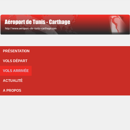
PRÉSENTATION
VOLS DÉPART
VOLS ARRIVÉE
ACTUALITÉ
A PROPOS