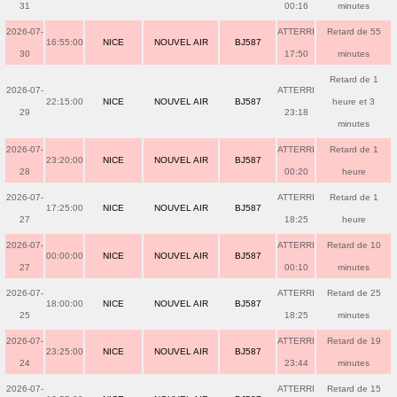
31
00:16
minutes
2026-07-
ATTERRI
Retard de 55
16:55:00
NICE
NOUVEL AIR
BJ587
30
17:50
minutes
Retard de 1
2026-07-
ATTERRI
22:15:00
NICE
NOUVEL AIR
BJ587
heure et 3
29
23:18
minutes
2026-07-
ATTERRI
Retard de 1
23:20:00
NICE
NOUVEL AIR
BJ587
28
00:20
heure
2026-07-
ATTERRI
Retard de 1
17:25:00
NICE
NOUVEL AIR
BJ587
27
18:25
heure
2026-07-
ATTERRI
Retard de 10
00:00:00
NICE
NOUVEL AIR
BJ587
27
00:10
minutes
2026-07-
ATTERRI
Retard de 25
18:00:00
NICE
NOUVEL AIR
BJ587
25
18:25
minutes
2026-07-
ATTERRI
Retard de 19
23:25:00
NICE
NOUVEL AIR
BJ587
24
23:44
minutes
2026-07-
ATTERRI
Retard de 15