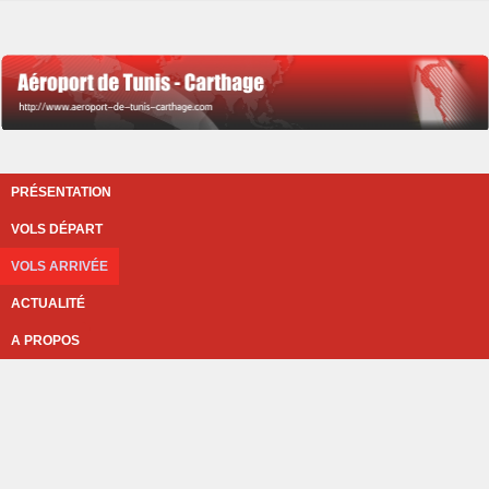
PRÉSENTATION
VOLS DÉPART
VOLS ARRIVÉE
ACTUALITÉ
A PROPOS