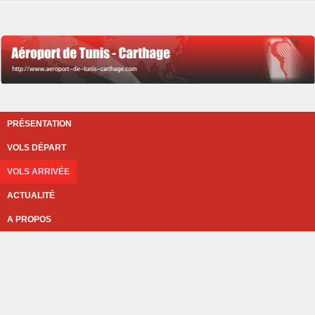
PRÉSENTATION
VOLS DÉPART
VOLS ARRIVÉE
ACTUALITÉ
A PROPOS