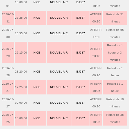
18:00:00
NICE
NOUVEL AIR
BJ587
01
18:35
minutes
2026-07-
ATTERRI
Retard de 51
23:25:00
NICE
NOUVEL AIR
BJ587
31
00:16
minutes
2026-07-
ATTERRI
Retard de 55
16:55:00
NICE
NOUVEL AIR
BJ587
30
17:50
minutes
Retard de 1
2026-07-
ATTERRI
22:15:00
NICE
NOUVEL AIR
BJ587
heure et 3
29
23:18
minutes
2026-07-
ATTERRI
Retard de 1
23:20:00
NICE
NOUVEL AIR
BJ587
28
00:20
heure
2026-07-
ATTERRI
Retard de 1
17:25:00
NICE
NOUVEL AIR
BJ587
27
18:25
heure
2026-07-
ATTERRI
Retard de 10
00:00:00
NICE
NOUVEL AIR
BJ587
27
00:10
minutes
2026-07-
ATTERRI
Retard de 25
18:00:00
NICE
NOUVEL AIR
BJ587
25
18:25
minutes