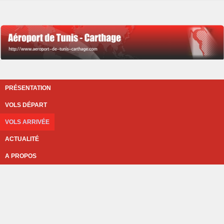
PRÉSENTATION
VOLS DÉPART
VOLS ARRIVÉE
ACTUALITÉ
A PROPOS