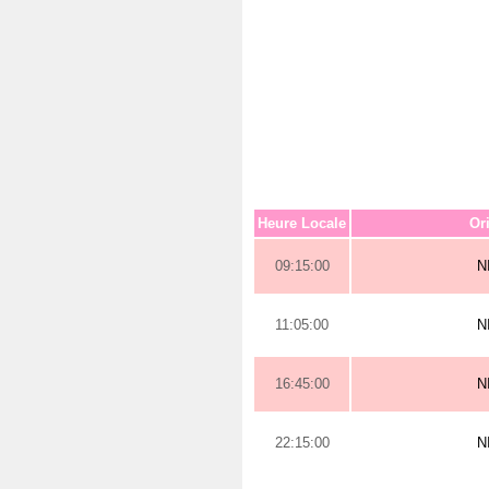
Heure Locale
Or
09:15:00
N
11:05:00
N
16:45:00
N
22:15:00
N