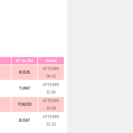
N° de Vol
Statut
ATTERRI
BJ535
09:15
ATTERRI
TU997
11:50
ATTERRI
TO6220
16:59
ATTERRI
BJ587
22:15