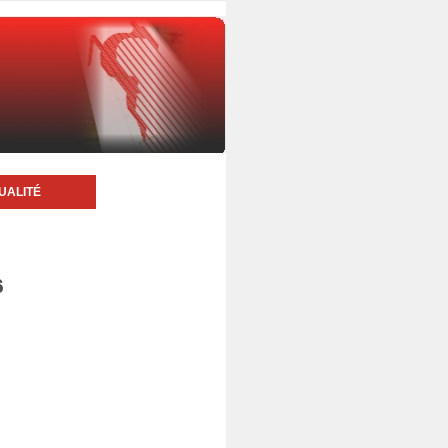
UALITÉ
6