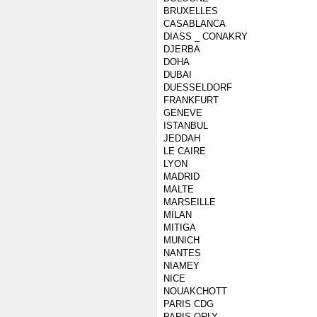
BRUXELLES
CASABLANCA
DIASS _ CONAKRY
DJERBA
DOHA
DUBAI
DUESSELDORF
FRANKFURT
GENEVE
ISTANBUL
JEDDAH
LE CAIRE
LYON
MADRID
MALTE
MARSEILLE
MILAN
MITIGA
MUNICH
NANTES
NIAMEY
NICE
NOUAKCHOTT
PARIS CDG
PARIS ORLY