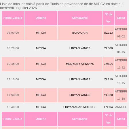
Liste de tous les vols à partir de Tunis en provenance de de MITIGA en date du
mercredi 08 juillet 2026
N° de
Heure Locale
Origine
Compagnie
Statut
Vol
ATTERRI
08:00:00
MITIGA
BURAQAIR
UZ213
08:02
ATTERRI
08:20:00
MITIGA
LIBYAN WINGS
YL800
08:15
ATTERRI
10:45:00
MITIGA
MEDYSKY AIRWAYS
BM400
10:42
ATTERRI
13:10:00
MITIGA
LIBYAN WINGS
YL810
13:15
ATTERRI
17:50:00
MITIGA
LIBYAN WINGS
YL820
17:38
18:40:00
MITIGA
LIBYAN ARAB AIRLINES
LN304
ANNULE
N° de
Heure Locale
Origine
Compagnie
Statut
Vol