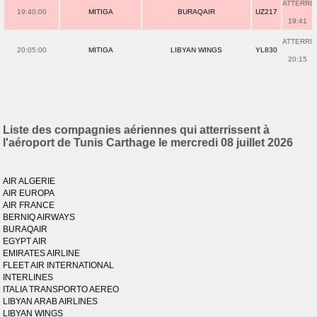
ATTERRI
19:40:00
MITIGA
BURAQAIR
UZ217
19:41
ATTERRI
20:05:00
MITIGA
LIBYAN WINGS
YL830
20:15
Liste des compagnies aériennes qui atterrissent à
l'aéroport de Tunis Carthage le mercredi 08 juillet 2026
AIR ALGERIE
AIR EUROPA
AIR FRANCE
BERNIQ AIRWAYS
BURAQAIR
EGYPT AIR
EMIRATES AIRLINE
FLEET AIR INTERNATIONAL
INTERLINES
ITALIA TRANSPORTO AEREO
LIBYAN ARAB AIRLINES
LIBYAN WINGS