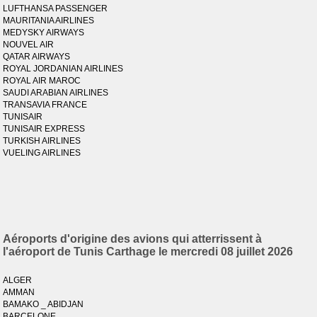
LUFTHANSA PASSENGER
MAURITANIA AIRLINES
MEDYSKY AIRWAYS
NOUVEL AIR
QATAR AIRWAYS
ROYAL JORDANIAN AIRLINES
ROYAL AIR MAROC
SAUDI ARABIAN AIRLINES
TRANSAVIA FRANCE
TUNISAIR
TUNISAIR EXPRESS
TURKISH AIRLINES
VUELING AIRLINES
Aéroports d'origine des avions qui atterrissent à
l'aéroport de Tunis Carthage le mercredi 08 juillet 2026
ALGER
AMMAN
BAMAKO _ ABIDJAN
BARCELONE