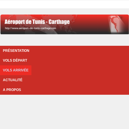
PRÉSENTATION
VOLS DÉPART
VOLS ARRIVÉE
ACTUALITÉ
A PROPOS