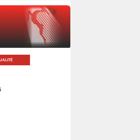
UALITÉ
6