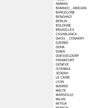
AMMAN
BAMAKO _ ABIDJAN
BARCELONE
BENGHAZI
BERLIN
BOLOGNE
BRUXELLES
CASABLANCA
DIASS _ CONAKRY
DJERBA
DOHA
DUBAI
DUESSELDORF
FRANKFURT
GENEVE
ISTANBUL
JEDDAH
LE CAIRE
LYON
MADRID
MALTE
MARSEILLE
MILAN
MITIGA
MUNICH