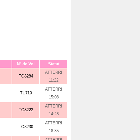
N° de Vol
Statut
ATTERRI
TO8284
11:22
ATTERRI
TU719
15:08
ATTERRI
TO8222
14:28
ATTERRI
TO8230
18:35
ATTERRI