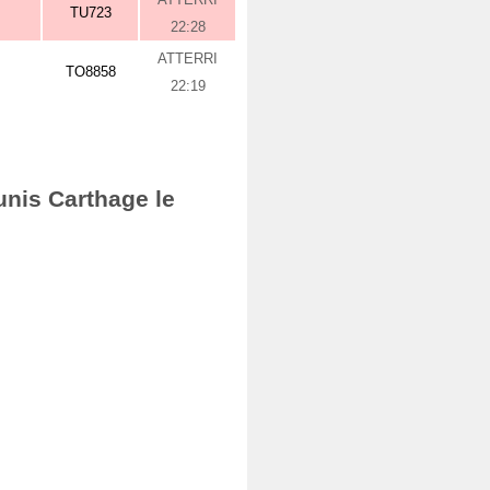
TU723
22:28
ATTERRI
TO8858
22:19
unis Carthage le