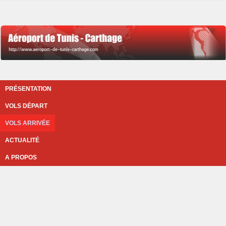
PRÉSENTATION
VOLS DÉPART
VOLS ARRIVÉE
ACTUALITÉ
A PROPOS