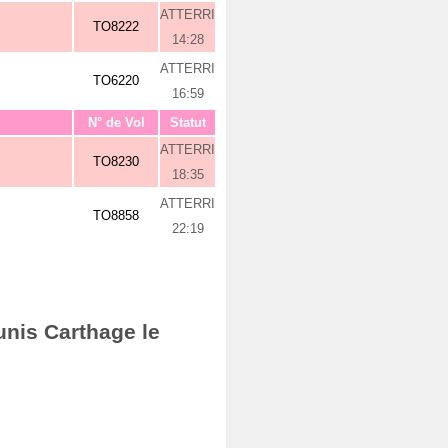
ATTERRI
TO8222
14:28
ATTERRI
TO6220
16:59
N° de Vol
Statut
ATTERRI
TO8230
18:35
ATTERRI
TO8858
22:19
unis Carthage le