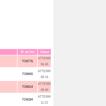
N° de Vol
Statut
ATTERRI
TO8776
06:45
ATTERRI
TO8800
08:16
ATTERRI
TO8624
08:40
ATTERRI
TO8284
11:22