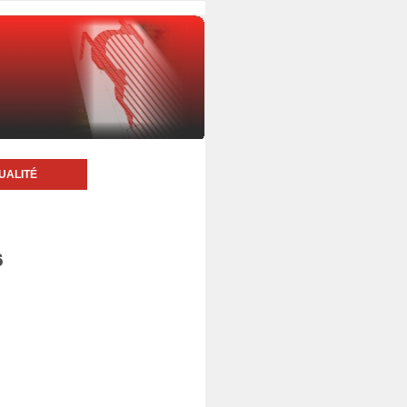
UALITÉ
6