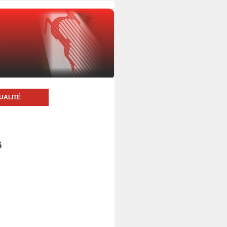
UALITÉ
6