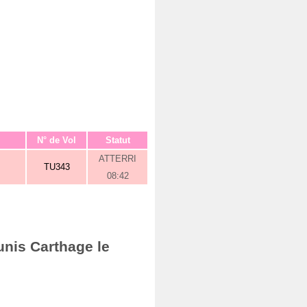
N° de Vol
Statut
ATTERRI
TU343
08:42
unis Carthage le