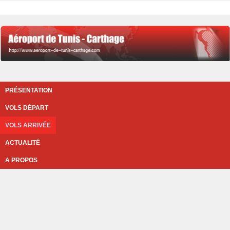
PRÉSENTATION
VOLS DÉPART
VOLS ARRIVÉE
ACTUALITÉ
A PROPOS