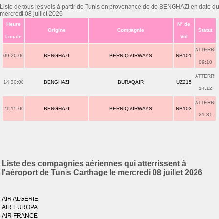
Liste de tous les vols à partir de Tunis en provenance de de BENGHAZI en date du
mercredi 08 juillet 2026
Heure
N° de
Origine
Compagnie
Statut
Locale
Vol
ATTERRI
09:20:00
BENGHAZI
BERNIQ AIRWAYS
NB101
09:10
ATTERRI
14:30:00
BENGHAZI
BURAQAIR
UZ215
14:12
ATTERRI
21:15:00
BENGHAZI
BERNIQ AIRWAYS
NB103
21:31
Liste des compagnies aériennes qui atterrissent à
l'aéroport de Tunis Carthage le mercredi 08 juillet 2026
AIR ALGERIE
AIR EUROPA
AIR FRANCE