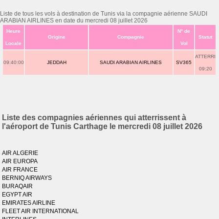
Liste de tous les vols à destination de Tunis via la compagnie aérienne SAUDI
ARABIAN AIRLINES en date du mercredi 08 juillet 2026
Heure
N° de
Origine
Compagnie
Statut
Locale
Vol
ATTERRI
09:40:00
JEDDAH
SAUDI ARABIAN AIRLINES
SV365
09:20
Liste des compagnies aériennes qui atterrissent à
l'aéroport de Tunis Carthage le mercredi 08 juillet 2026
AIR ALGERIE
AIR EUROPA
AIR FRANCE
BERNIQ AIRWAYS
BURAQAIR
EGYPT AIR
EMIRATES AIRLINE
FLEET AIR INTERNATIONAL