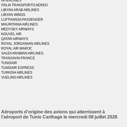
INTERLINES
ITALIA TRANSPORTO AEREO
LIBYAN ARAB AIRLINES
LIBYAN WINGS
LUFTHANSA PASSENGER
MAURITANIA AIRLINES
MEDYSKY AIRWAYS
NOUVEL AIR
QATAR AIRWAYS
ROYAL JORDANIAN AIRLINES
ROYAL AIR MAROC
SAUDI ARABIAN AIRLINES
TRANSAVIA FRANCE
TUNISAIR
TUNISAIR EXPRESS
TURKISH AIRLINES
VUELING AIRLINES
Aéroports d'origine des avions qui atterrissent à
l'aéroport de Tunis Carthage le mercredi 08 juillet 2026