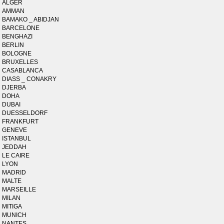
ALGER
AMMAN
BAMAKO _ ABIDJAN
BARCELONE
BENGHAZI
BERLIN
BOLOGNE
BRUXELLES
CASABLANCA
DIASS _ CONAKRY
DJERBA
DOHA
DUBAI
DUESSELDORF
FRANKFURT
GENEVE
ISTANBUL
JEDDAH
LE CAIRE
LYON
MADRID
MALTE
MARSEILLE
MILAN
MITIGA
MUNICH
NANTES