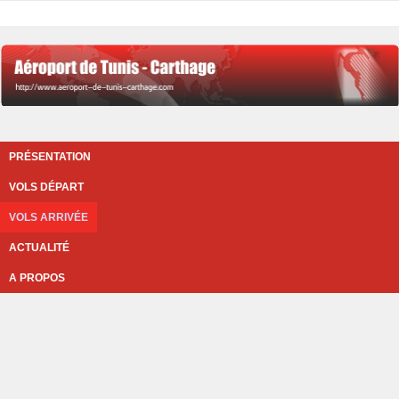
PRÉSENTATION
VOLS DÉPART
VOLS ARRIVÉE
ACTUALITÉ
A PROPOS