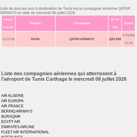
Liste de tous les vols à destination de Tunis via la compagnie aérienne QATAR
AIRWAYS en date du mercredi 08 juillet 2026
Heure
N° de
Origine
Compagnie
Statut
Locale
Vol
ATTERRI
13:10:00
DOHA
QATAR AIRWAYS
QR1399
13:03
Liste des compagnies aériennes qui atterrissent à
l'aéroport de Tunis Carthage le mercredi 08 juillet 2026
AIR ALGERIE
AIR EUROPA
AIR FRANCE
BERNIQ AIRWAYS
BURAQAIR
EGYPT AIR
EMIRATES AIRLINE
FLEET AIR INTERNATIONAL