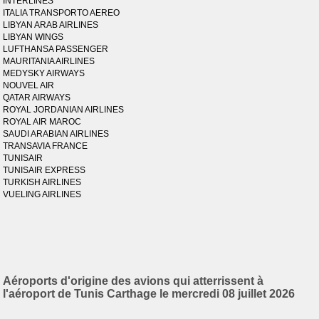
INTERLINES
ITALIA TRANSPORTO AEREO
LIBYAN ARAB AIRLINES
LIBYAN WINGS
LUFTHANSA PASSENGER
MAURITANIA AIRLINES
MEDYSKY AIRWAYS
NOUVEL AIR
QATAR AIRWAYS
ROYAL JORDANIAN AIRLINES
ROYAL AIR MAROC
SAUDI ARABIAN AIRLINES
TRANSAVIA FRANCE
TUNISAIR
TUNISAIR EXPRESS
TURKISH AIRLINES
VUELING AIRLINES
Aéroports d'origine des avions qui atterrissent à
l'aéroport de Tunis Carthage le mercredi 08 juillet 2026