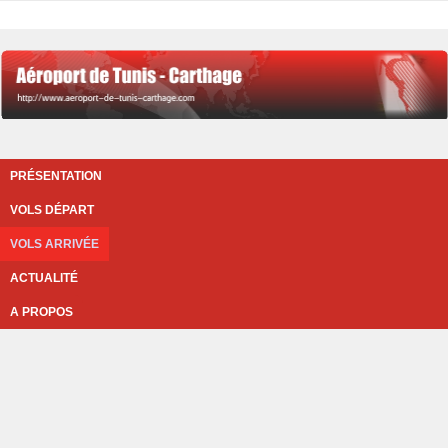
PRÉSENTATION
VOLS DÉPART
VOLS ARRIVÉE
ACTUALITÉ
A PROPOS