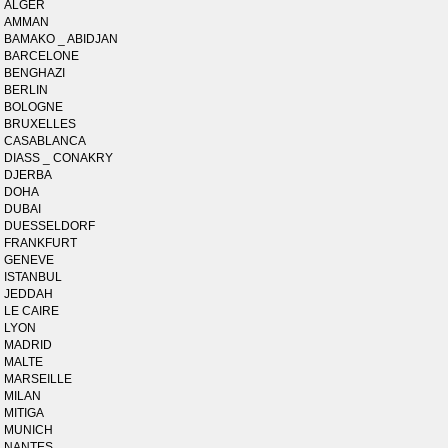
ALGER
AMMAN
BAMAKO _ ABIDJAN
BARCELONE
BENGHAZI
BERLIN
BOLOGNE
BRUXELLES
CASABLANCA
DIASS _ CONAKRY
DJERBA
DOHA
DUBAI
DUESSELDORF
FRANKFURT
GENEVE
ISTANBUL
JEDDAH
LE CAIRE
LYON
MADRID
MALTE
MARSEILLE
MILAN
MITIGA
MUNICH
NANTES