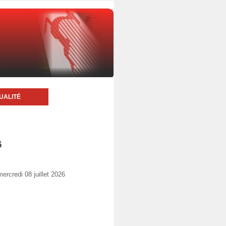
UALITÉ
6
rcredi 08 juillet 2026