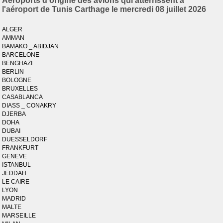
Aéroports d'origine des avions qui atterrissent à
l'aéroport de Tunis Carthage le mercredi 08 juillet 2026
ALGER
AMMAN
BAMAKO _ ABIDJAN
BARCELONE
BENGHAZI
BERLIN
BOLOGNE
BRUXELLES
CASABLANCA
DIASS _ CONAKRY
DJERBA
DOHA
DUBAI
DUESSELDORF
FRANKFURT
GENEVE
ISTANBUL
JEDDAH
LE CAIRE
LYON
MADRID
MALTE
MARSEILLE