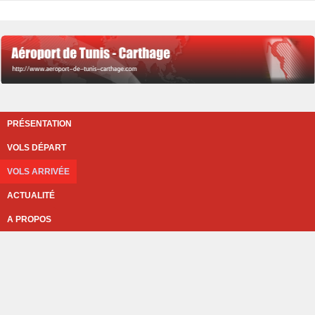
PRÉSENTATION
VOLS DÉPART
VOLS ARRIVÉE
ACTUALITÉ
A PROPOS