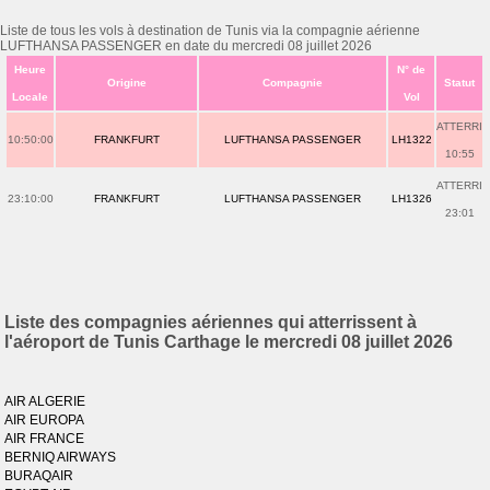
Liste de tous les vols à destination de Tunis via la compagnie aérienne
LUFTHANSA PASSENGER en date du mercredi 08 juillet 2026
Heure
N° de
Origine
Compagnie
Statut
Locale
Vol
ATTERRI
10:50:00
FRANKFURT
LUFTHANSA PASSENGER
LH1322
10:55
ATTERRI
23:10:00
FRANKFURT
LUFTHANSA PASSENGER
LH1326
23:01
Liste des compagnies aériennes qui atterrissent à
l'aéroport de Tunis Carthage le mercredi 08 juillet 2026
AIR ALGERIE
AIR EUROPA
AIR FRANCE
BERNIQ AIRWAYS
BURAQAIR