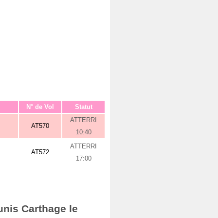
N° de Vol
Statut
ATTERRI
AT570
10:40
ATTERRI
AT572
17:00
unis Carthage le