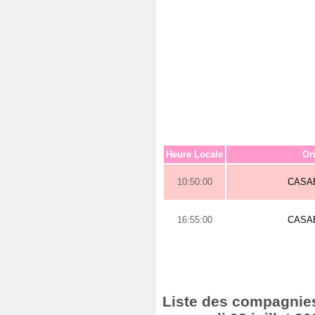
Heure Locale
Or
10:50:00
CASA
16:55:00
CASA
Liste des compagnies 