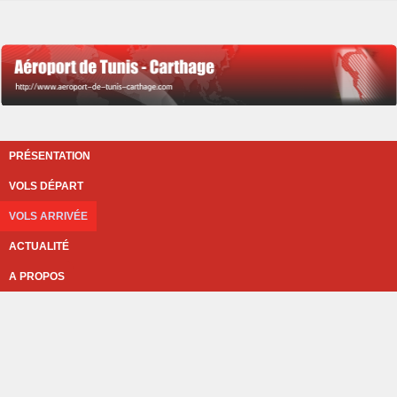
PRÉSENTATION
VOLS DÉPART
VOLS ARRIVÉE
ACTUALITÉ
A PROPOS