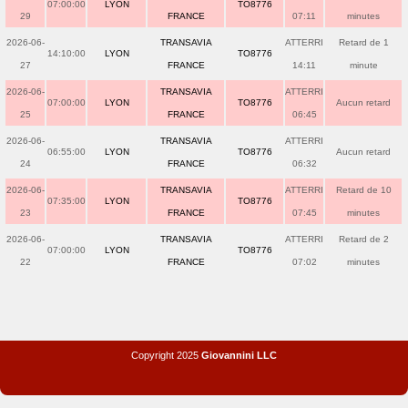
07:00:00
LYON
TO8776
29
FRANCE
07:11
minutes
2026-06-
TRANSAVIA
ATTERRI
Retard de 1
14:10:00
LYON
TO8776
27
FRANCE
14:11
minute
2026-06-
TRANSAVIA
ATTERRI
07:00:00
LYON
TO8776
Aucun retard
25
FRANCE
06:45
2026-06-
TRANSAVIA
ATTERRI
06:55:00
LYON
TO8776
Aucun retard
24
FRANCE
06:32
2026-06-
TRANSAVIA
ATTERRI
Retard de 10
07:35:00
LYON
TO8776
23
FRANCE
07:45
minutes
2026-06-
TRANSAVIA
ATTERRI
Retard de 2
07:00:00
LYON
TO8776
22
FRANCE
07:02
minutes
Copyright 2025
Giovannini LLC