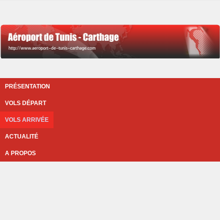
PRÉSENTATION
VOLS DÉPART
VOLS ARRIVÉE
ACTUALITÉ
A PROPOS