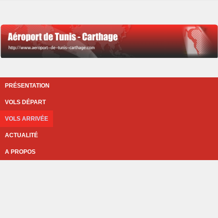
PRÉSENTATION
VOLS DÉPART
VOLS ARRIVÉE
ACTUALITÉ
A PROPOS