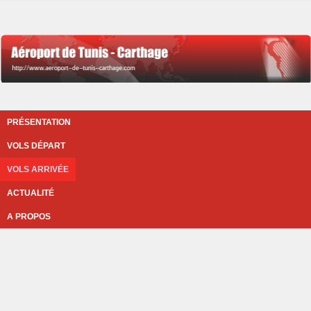
PRÉSENTATION
VOLS DÉPART
VOLS ARRIVÉE
ACTUALITÉ
A PROPOS