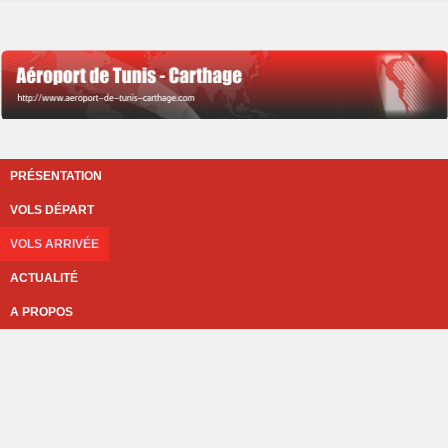
PRÉSENTATION
VOLS DÉPART
VOLS ARRIVÉE
ACTUALITÉ
A PROPOS