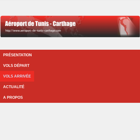
PRÉSENTATION
VOLS DÉPART
VOLS ARRIVÉE
ACTUALITÉ
A PROPOS