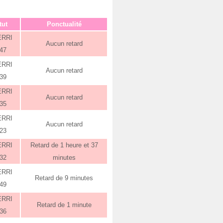
tut
Ponctualité
ERRI
Aucun retard
:47
ERRI
Aucun retard
:39
ERRI
Aucun retard
:35
ERRI
Aucun retard
:23
ERRI
Retard de 1 heure et 37
:32
minutes
ERRI
Retard de 9 minutes
:49
ERRI
Retard de 1 minute
:36